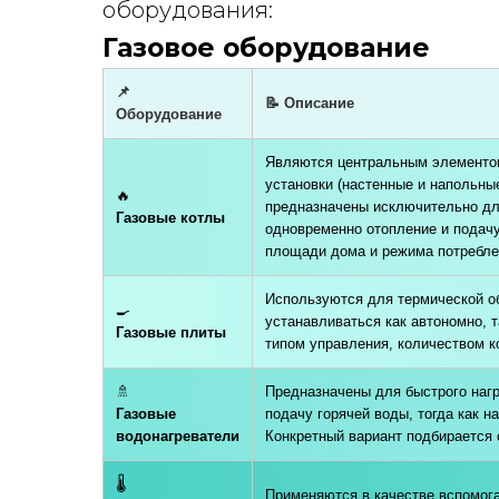
оборудования:
Газовое оборудование
📌
📝 Описание
Оборудование
Являются центральным элементом
установки (настенные и напольны
🔥
предназначены исключительно для
Газовые котлы
одновременно отопление и подачу
площади дома и режима потребле
Используются для термической о
🍳
устанавливаться как автономно, 
Газовые плиты
типом управления, количеством к
🚿
Предназначены для быстрого наг
Газовые
подачу горячей воды, тогда как 
водонагреватели
Конкретный вариант подбирается 
🌡
Применяются в качестве вспомог