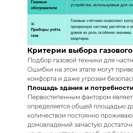
️Газовые
устройства, используемые для ло
обогреватели
Газовые счётчики позволяют конт
📊
прозрачную систему расчётов и о
Приборы учёта
домов их роль особенно значима, 
газа
квартирах.
Критерии выбора газового
Подбор газовой техники для частн
Ошибки на этом этапе могут прив
комфорта и даже угрозам безопас
Площадь здания и потребност
Первостепенным фактором являетс
определяется общей площадью до
количеством постоянно проживаю
домовладений зачастую достаточн