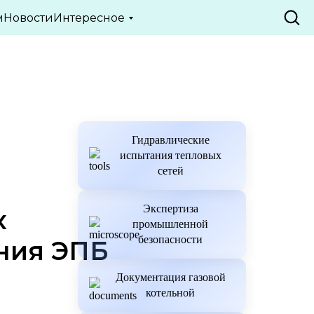
м
Новости
Интересное
Гидравлические
испытания тепловых
сетей
Экспертиза
х
промышленной
безопасности
ния ЭПБ
Документация газовой
котельной