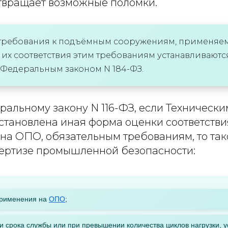
твращает возможные поломки.
требования к подъёмным сооружениям, применяем
их соответствия этим требованиям устанавливаютс
 Федеральным законом N 184-ФЗ.
ральному закону N 116-ФЗ, если Техническ
 установлена иная форма оценки соответстви
на ОПО, обязательным требованиям, то та
ертизе промышленной безопасности:
применения на
ОПО
;
и срока службы или при превышении количества циклов нагрузки, 