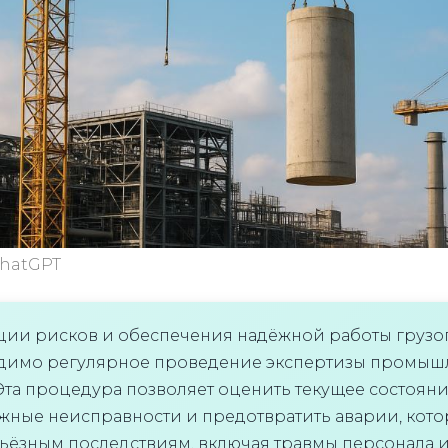
chatGPT
ии рисков и обеспечения надёжной работы груз
одимо регулярное проведение экспертизы промы
Эта процедура позволяет оценить текущее состояни
жные неисправности и предотвратить аварии, кото
рьёзным последствиям, включая травмы персонала 