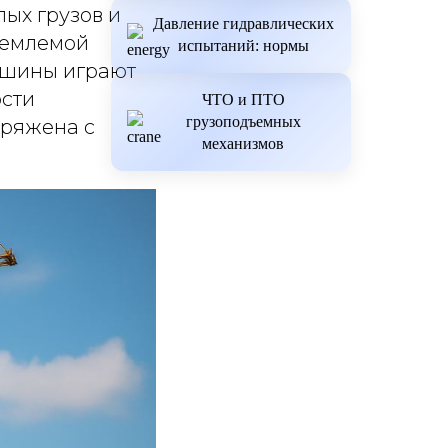
ых грузов и
Давление гидравлических
ъемлемой
испытаний: нормы
ашины играют
ости
ЧТО и ПТО
грузоподъемных
пряжена с
механизмов