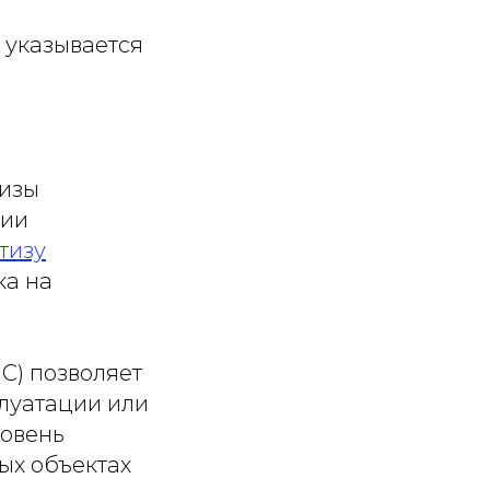
 указывается
тизы
ции
тизу
ка на
С) позволяет
луатации или
ровень
ых объектах