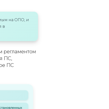
ым на ОПО, и
я в
им регламентом
я ПС,
кое ПС
установленных