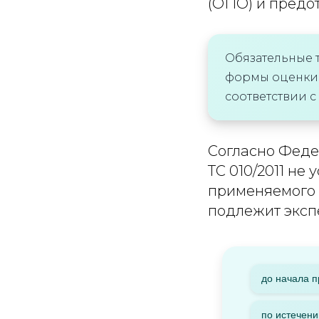
(ОПО) и предо
Обязательные 
формы оценки 
соответствии с
Согласно Феде
ТС 010/2011 не
применяемого 
подлежит эксп
до начала 
по истечени