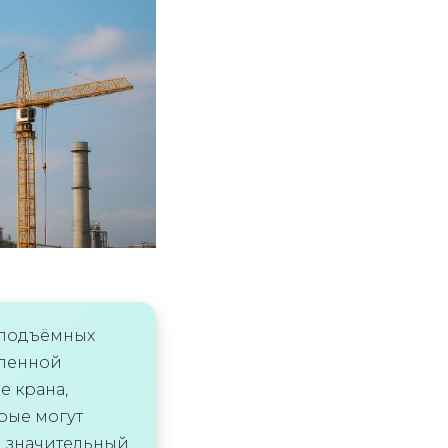
оподъёмных
шленной
е крана,
рые могут
и значительный