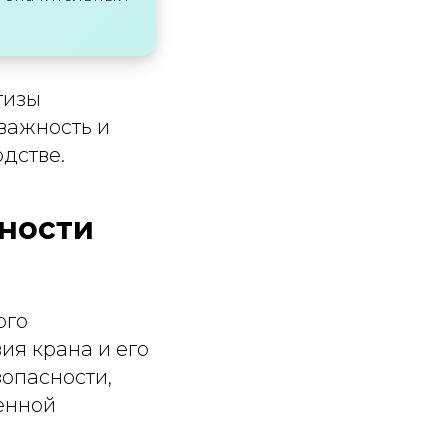
тизы
важность и
дстве.
ности
ого
ия крана и его
опасности,
енной