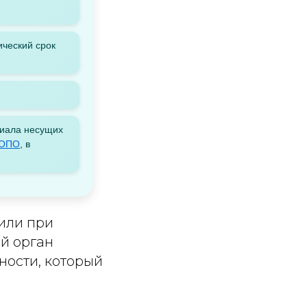
ический срок
риала несущих
ОПО
, в
или при
й орган
ности, который