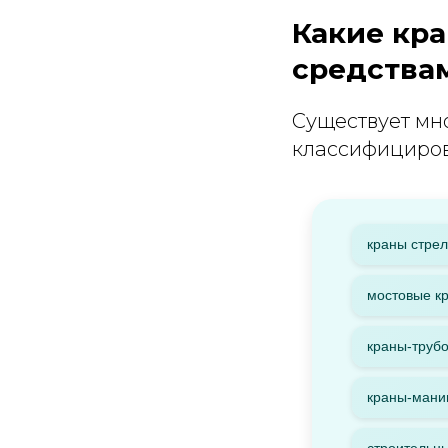
Какие кр
средства
Существует мн
классифициров
краны стрел
мостовые к
краны-трубо
краны-мани
строительн