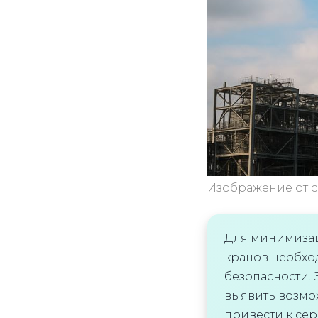
Изображение от 
Для минимизац
кранов необх
безопасности. 
выявить возмо
привести к се