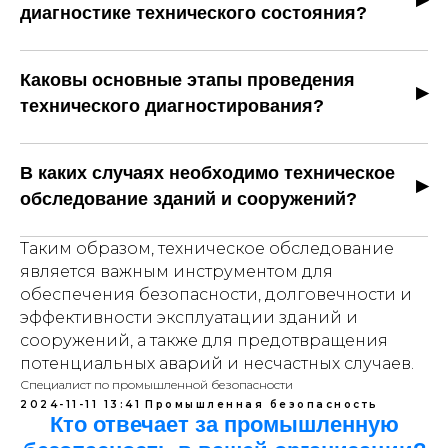
оборудования нефтегазовой и химической
диагностике технического состояния?
промышленности, строительных сооружений и
Используются неразрушающий контроль
зданий, а также объектов с повышенной опасностью
(ультразвуковой, магнитный, радиационный и др.),
взрыва или пожара.
Каковы основные этапы проведения
стендовые и лабораторные испытания, визуальные
технического диагностирования?
осмотры, а также расчетные методы анализа
Этапы включают: анализ документации,
прочности и надежности конструкций.
функциональную диагностику, разработку
В каких случаях необходимо техническое
индивидуальной программы, внешний и внутренний
обследование зданий и сооружений?
осмотр, обработку результатов и составление
Обследование требуется при реконструкции,
заключения.
Таким образом, техническое обследование
ремонте, перепланировке, после аварий или
является важным инструментом для
стихийных бедствий, при появлении дефектов
обеспечения безопасности, долговечности и
(трещины, сколы, прогибы, оголение арматуры), а
эффективности эксплуатации зданий и
также по истечении нормативного срока
сооружений, а также для предотвращения
эксплуатации.
потенциальных аварий и несчастных случаев.
Специалист по промышленной безопасности
2024-11-11 13:41
Промышленная безопасность
Кто отвечает за промышленную