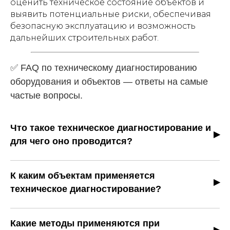
оценить техническое состояние объектов и
выявить потенциальные риски, обеспечивая
безопасную эксплуатацию и возможность
дальнейших строительных работ.
✅ FAQ по техническому диагностированию
оборудования и объектов — ответы на самые
частые вопросы.
Что такое техническое диагностирование и
для чего оно проводится?
Это процесс оценки состояния оборудования и
объектов. Он позволяет выявить дефекты,
К каким объектам применяется
определить степень исправности и спрогнозировать
техническое диагностирование?
оставшийся ресурс эксплуатации для обеспечения
Диагностика проводится для систем газоснабжения,
безопасности и надежности.
оборудования котлонадзора, лифтов и подъемников,
Какие методы применяются при