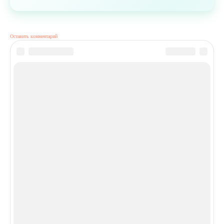
Оставить комментарий
На сайте использованы изображения, разработанные
Freepik
.
А так же, от GigaChat с помощью Kandinsky и
Изображения от chatGPT
Использованные информационные материалы: