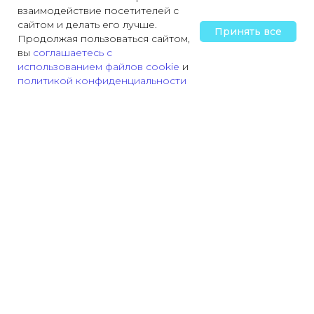
взаимодействие посетителей с
сайтом и делать его лучше.
Принять все
Продолжая пользоваться сайтом,
вы
соглашаетесь с
использованием файлов cookie
и
политикой конфиденциальности
Главная
Охрана труда
Пожарная безопасность
Трудовая деятельн
На сайте использованы изображения, разработанные
Freepik
.
А так же, от GigaChat с помощью Kandinsky и
Изображения от chatGPT
Использованные информационные материалы: