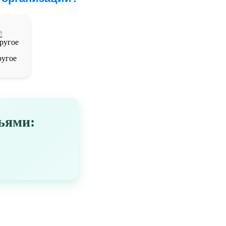
угое
ьями: