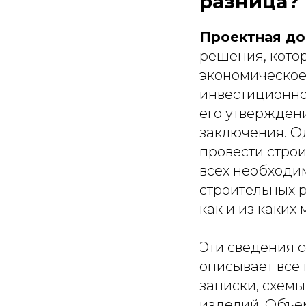
разница?
Проектная д
решения, котор
экономическое
инвестиционног
его утвержден
заключения. О
провести строи
всех необходи
строительных р
как и из каких
Эти сведения 
описывает все
записки, схемы
изделий. Объе