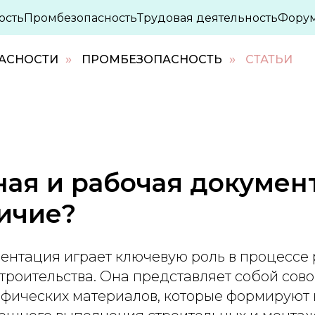
ость
Промбезопасность
Трудовая деятельность
Фору
ПАСНОСТИ
ПРОМБЕЗОПАСНОСТЬ
СТАТЬИ
»
»
ая и рабочая документ
ичие?
ентация играет ключевую роль в процессе
троительства. Она представляет собой сов
рафических материалов, которые формирую