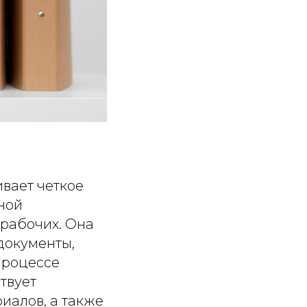
вает четкое
ной
 рабочих. Она
документы,
процессе
твует
иалов, а также