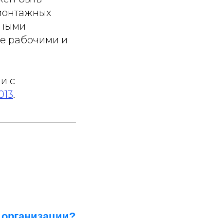
 монтажных
ьными
же рабочими и
и с
013
.
 организации?