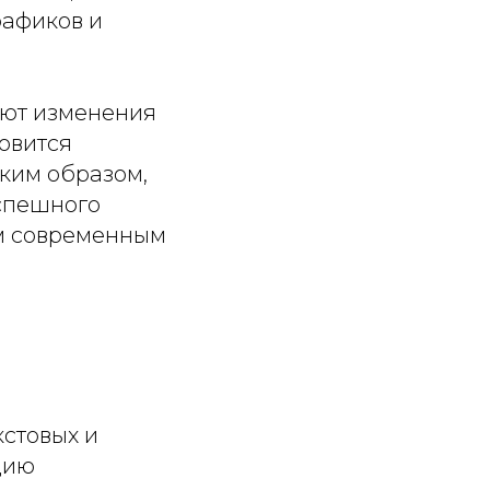
рафиков и
кают изменения
овится
ким образом,
успешного
ем современным
кстовых и
цию