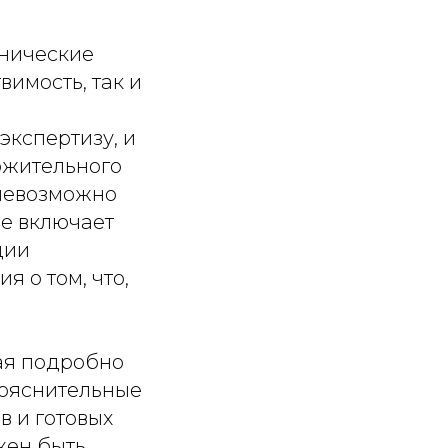
хнические
имость, так и
экспертизу, и
ожительного
 невозможно
не включает
ции
 о том, что,
ая подробно
пояснительные
в и готовых
жен быть