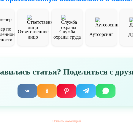
ер по
Ответственное
Служба
ленной
Аутсорсинг
Др
лицо
охраны труда
сности
авилась статья? Поделиться с друз
Оставить комментарий