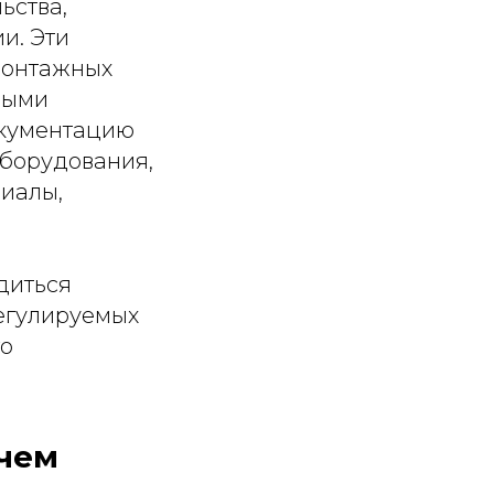
ьства,
и. Эти
монтажных
мыми
окументацию
оборудования,
риалы,
диться
егулируемых
го
 чем