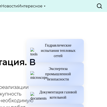
м
Новости
Интересное
Гидравлические
испытания тепловых
сетей
ация. В
Экспертиза
промышленной
безопасности
 реализации
Документация газовой
окупность
котельной
т необходимую