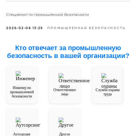
фактора.
удаленности объекта от тепловых сетей, высокой
стоимости подключения, нестабильности
Специалист по промышленной безопасности
централизованного теплоснабжения или необходимости
гибкого регулирования тепловых режимов. Они
2026-02-06 13:25
ПРОМЫШЛЕННАЯ БЕЗОПАСНОСТЬ
позволяют точнее адаптировать систему под реальные
потребности объекта и повысить управляемость
эксплуатационных затрат.
Кто отвечает за промышленную
безопасность в вашей организации?
Инженер по
Ответственное
Служба охраны
промышленной
лицо
труда
безопасности
Аутсорсинг
Другое