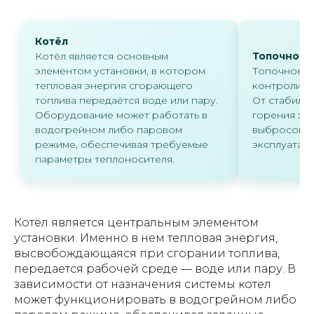
Котёл
Котёл является основным
Топочное 
элементом установки, в котором
Топочное у
тепловая энергия сгорающего
контролиру
топлива передаётся воде или пару.
От стабиль
Оборудование может работать в
горения зав
водогрейном либо паровом
выбросов и
режиме, обеспечивая требуемые
эксплуатаци
параметры теплоносителя.
Котёл является центральным элементом
установки. Именно в нем тепловая энергия,
высвобождающаяся при сгорании топлива,
передается рабочей среде — воде или пару. В
зависимости от назначения системы котел
может функционировать в водогрейном либо