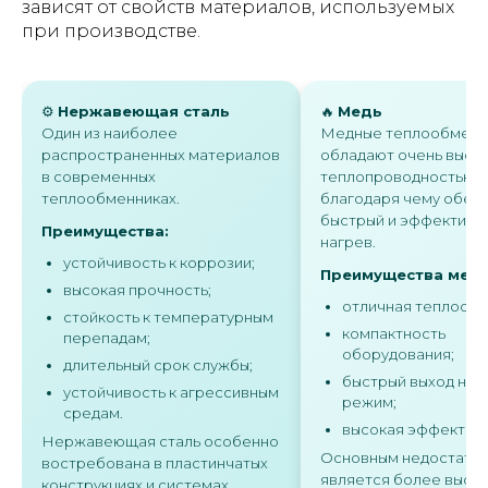
зависят от свойств материалов, используемых
при производстве.
⚙️
Нержавеющая сталь
🔥
Медь
Один из наиболее
Медные теплообменн
распространенных материалов
обладают очень высо
в современных
теплопроводностью,
теплообменниках.
благодаря чему обес
быстрый и эффективн
Преимущества:
нагрев.
устойчивость к коррозии;
Преимущества меди
высокая прочность;
отличная теплоотд
стойкость к температурным
компактность
перепадам;
оборудования;
длительный срок службы;
быстрый выход на 
устойчивость к агрессивным
режим;
средам.
высокая эффективн
Нержавеющая сталь особенно
Основным недостатк
востребована в пластинчатых
является более высо
конструкциях и системах