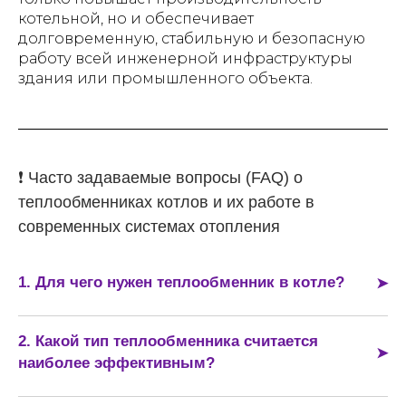
котельной, но и обеспечивает
долговременную, стабильную и безопасную
работу всей инженерной инфраструктуры
здания или промышленного объекта.
❗ Часто задаваемые вопросы (FAQ) о
теплообменниках котлов и их работе в
современных системах отопления
1. Для чего нужен теплообменник в котле?
Теплообменник предназначен для передачи тепловой
энергии от нагретого теплоносителя к другому контуру
2. Какой тип теплообменника считается
без их смешивания. Это позволяет безопасно и
наиболее эффективным?
эффективно распределять тепло в системах отопления
и горячего водоснабжения, обеспечивая стабильную
Наиболее эффективными считаются пластинчатые