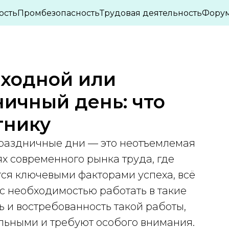
ПАСНОСТИ
ОХРАНА ТРУДА
ИНТЕРЕСНЫЕ СТА
ость
Промбезопасность
Трудовая деятельность
Фору
»
»
ыходной или
ичный день: что
тнику
праздничные дни — это неотъемлемая
ях современного рынка труда, где
тся ключевыми факторами успеха, всё
с необходимостью работать в такие
ь и востребованность такой работы,
альными и требуют особого внимания.