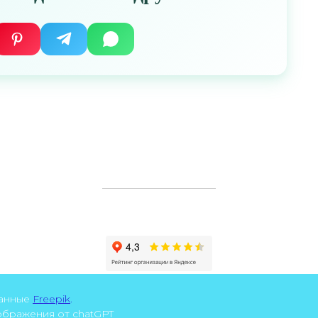
танные
Freepik
.
зображения от chatGPT