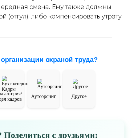
чередная смена. Ему также должны
й (отгул), либо компенсировать утрату
.
 организации охраной труда?
хгалтерия/
Аутсорсинг
Другое
дел кадров
 Поделиться с друзьями: