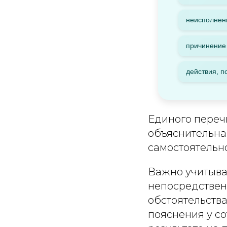
неисполнен
причинение
действия, п
Единого перечн
объяснительна
самостоятельно
Важно учитыват
непосредствен
обстоятельств
пояснения у с