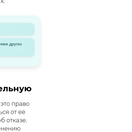
х:
иями других
тельную
это право
ься от её
б отказе.
менению