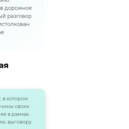
 в дорожное
ый разговор
истолкован
ве
ая
, в котором
ичины своих
её в рамках
ию, выговору