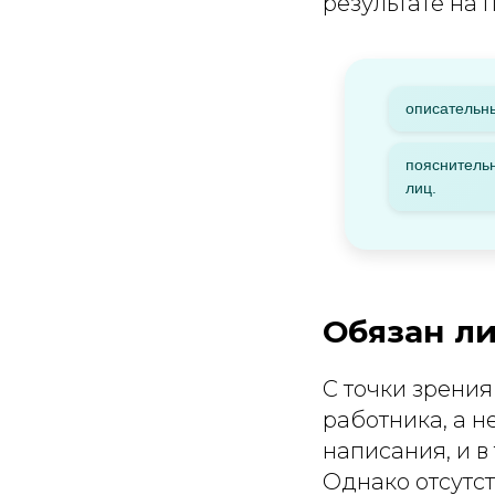
результате на 
описательны
пояснительн
лиц.
Обязан л
С точки зрени
работника, а н
написания, и в
Однако отсутс