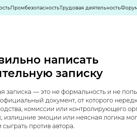
ПАСНОСТИ
ОХРАНА ТРУДА
ИНТЕРЕСНЫЕ СТА
ость
Промбезопасность
Трудовая деятельность
Фору
»
»
вильно написать
ительную записку
я записка — это не формальность и не поп
 официальный документ, от которого нередк
одства, комиссии или контролирующего ор
, излишние эмоции или неясная логика мог
и сыграть против автора.