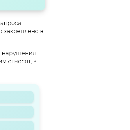
запроса
о закреплено в
т нарушения
м относят, в