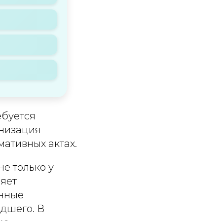
ебуется
анизация
мативных актах.
е только у
яет
енные
дшего. В