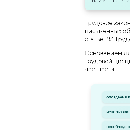
или увольнени
Трудовое закон
письменных об
статье 193 Тру
Основанием дл
трудовой дисци
частности:
опоздания и
использован
несоблюдени