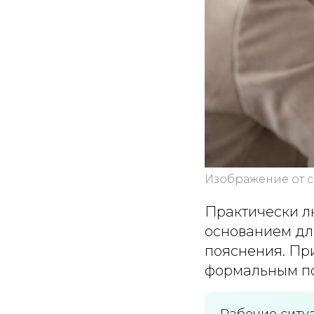
Изображение от 
Практически л
основанием дл
пояснения. При
формальным по
Рабочие ситу