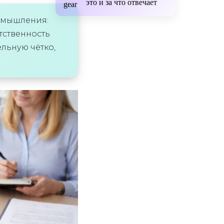
это и за что отвечает
о мышления:
тственность
ельную чётко,