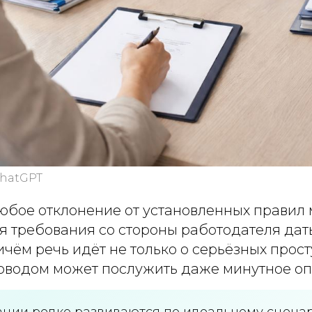
chatGPT
юбое отклонение от установленных правил 
я требования со стороны работодателя да
чём речь идёт не только о серьёзных прос
водом может послужить даже минутное оп
ации редко развиваются по идеальному сцена