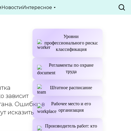
ТЬИ
м
Новости
Интересное
Уровни
профессионального риска:
классификация
Регламенты по охране
труда
ытка
Штатное расписание
о зависит
гана. Ошибки в
Рабочее место и его
организация
ут исказить
Производитель работ: кто