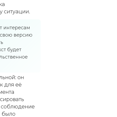
ка
у ситуации.
т интересам
 свою версию
ть
ст будет
ельственное
льной: он
к для её
мента
ксировать
ы соблюдение
е было