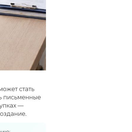
может стать
ть письменные
тупках —
оздание.
рию: