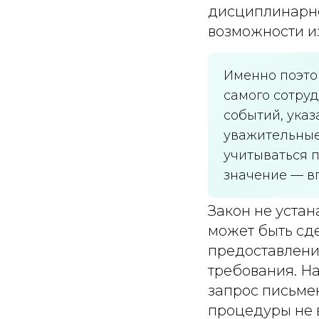
дисциплинарно
возможности и
Именно поэто
самого сотру
событий, указ
уважительные
учитываться 
значение — вп
Закон не устан
может быть сде
предоставлени
требования. Н
запрос письме
процедуры не 