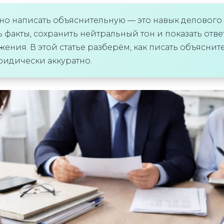
но написать объяснительную — это навык деловог
 факты, сохранить нейтральный тон и показать отве
ения. В этой статье разберём, как писать объяснит
ридически аккуратно.