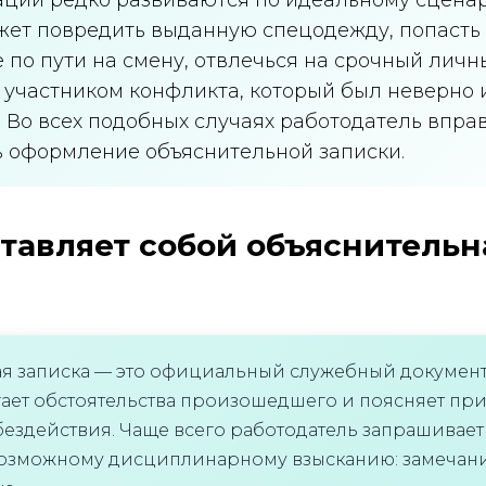
жет повредить выданную спецодежду, попасть
 по пути на смену, отвлечься на срочный личн
я участником конфликта, который был неверно 
 Во всех подобных случаях работодатель впра
 оформление объяснительной записки.
тавляет собой объяснительн
я записка — это официальный служебный документ
гает обстоятельства произошедшего и поясняет пр
ездействия. Чаще всего работодатель запрашивает 
возможному дисциплинарному взысканию: замечан