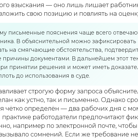
го взыскания — оно лишь лишает работни
зложить свою позицию и повлиять на оценк
му письменные пояснения чаще всего отвечаю
дника. В объяснительной можно зафиксировать
ать на смягчающие обстоятельства, подтверди
 причины документами. В дальнейшем этот тек
при принятии решения и может иметь доказат
лоть до использования в суде.
авливает строгую форму запроса объясните
лан как устно, так и письменно. Однако сро
я чётко определён — два рабочих дня с мо
а практике работодатели предпочитают фи
нно, например по электронной почте, чтоб
вызывало сомнений. Если же требование н