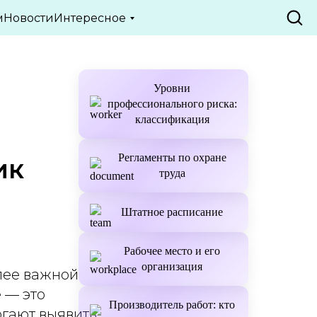
ТЬИ
м
Новости
Интересное
Уровни
профессионального риска:
классификация
Регламенты по охране
ик
труда
Штатное расписание
Рабочее место и его
организация
лее важной
 — это
Производитель работ: кто
огают выявить