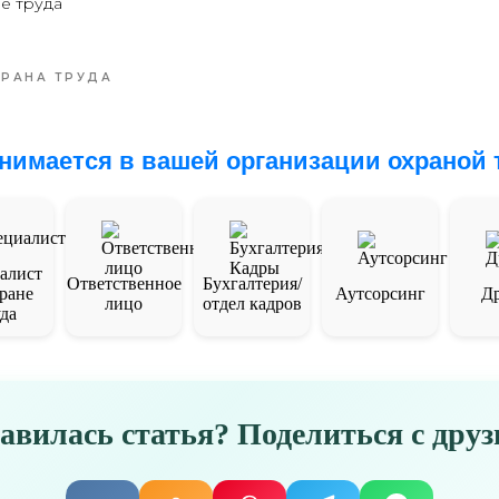
е труда
ХРАНА ТРУДА
анимается в вашей организации охраной 
алист
Ответственное
Бухгалтерия/
ране
Аутсорсинг
Др
лицо
отдел кадров
да
авилась статья? Поделиться с друз