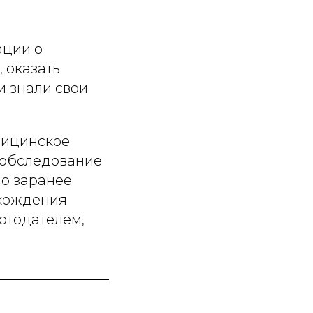
ации о
 оказать
и знали свои
дицинское
и обследование
мо заранее
охождения
отодателем,