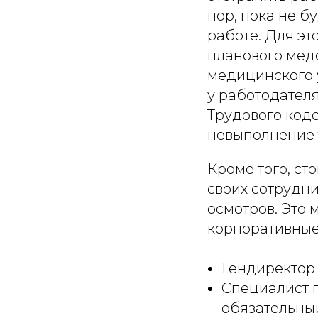
пор, пока не б
работе. Для э
планового медо
медицинского 
у работодателя
Трудового код
невыполнение 
Кроме того, ст
своих сотрудн
осмотров. Это 
корпоративные
Гендиректор 
Специалист п
обязательны