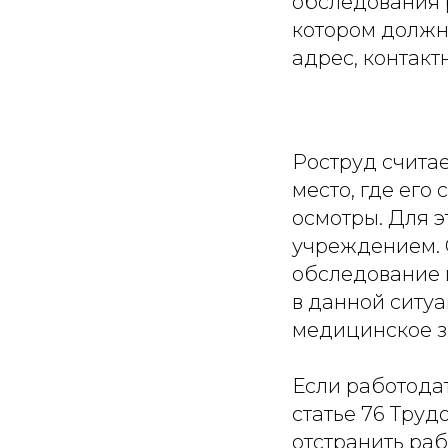
обследования 
котором должн
адрес, контакт
Роструд считае
место, где ег
осмотры. Для 
учреждением. 
обследование 
в данной ситу
медицинское з
Если работода
статье 76 Тру
отстранить раб