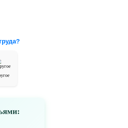
труда?
угое
ьями: