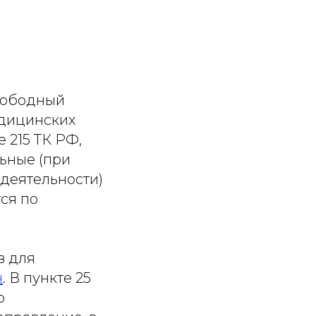
свободный
едицинских
 215 ТК РФ,
ьные (при
 деятельности)
ся по
в для
н
. В пункте 25
о