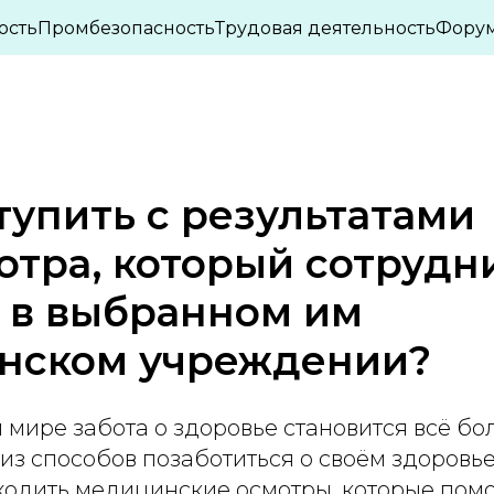
ПАСНОСТИ
ОХРАНА ТРУДА
ИНТЕРЕСНЫЕ СТА
ость
Промбезопасность
Трудовая деятельность
Фору
»
»
тупить с результатами
тра, который сотрудн
 в выбранном им
нском учреждении?
 мире забота о здоровье становится всё бо
из способов позаботиться о своём здоровье
ходить медицинские осмотры, которые пом