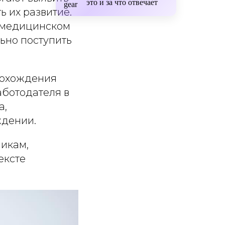
это и за что отвечает
 их развитие.
в медицинском
ьно поступить
рохождения
аботодателя в
а,
ждении.
никам,
ексте