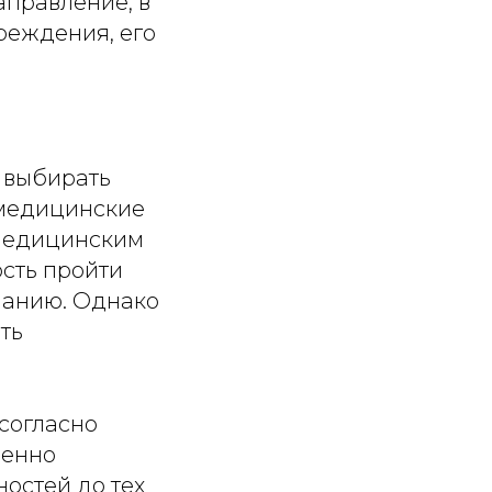
аправление, в
реждения, его
о выбирать
 медицинские
 медицинским
ость пройти
ланию. Однако
ть
согласно
менно
ностей до тех