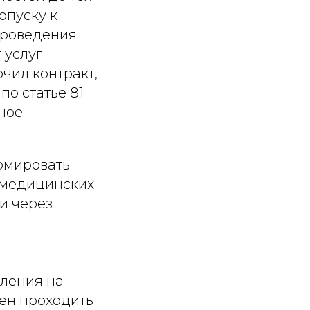
опуску к
проведения
 услуг
чил контракт,
по статье 81
ное
ормировать
 медицинских
 и через
вления на
ен проходить