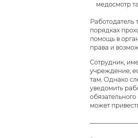
медосмотр та
Работодатель 
порядках прох
помощь в орга
права и возмож
Сотрудник, им
учреждение, ес
там. Однако сл
уведомить раб
обязательного
может привест