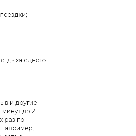
поездки;
 отдыха одного
.
ыв и другие
 минут до 2
х раз по
 Например,