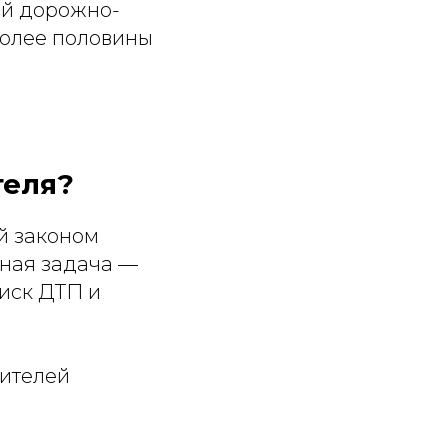
ой дорожно-
более половины
теля?
й законом
вная задача —
риск ДТП и
дителей