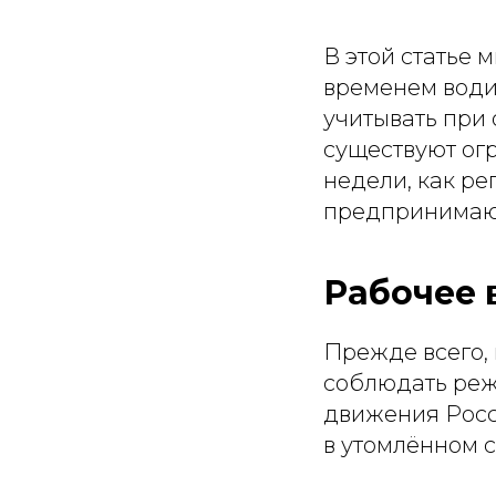
В этой статье 
временем водит
учитывать при
существуют ог
недели, как ре
предпринимают
Рабочее 
Прежде всего,
соблюдать режи
движения Росс
в утомлённом 