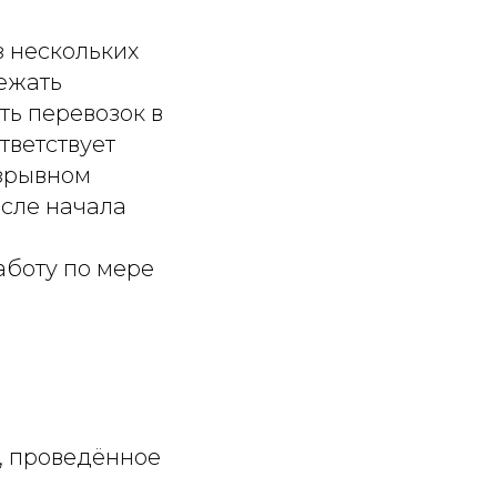
з нескольких
ежать
ь перевозок в
тветствует
азрывном
осле начала
аботу по мере
, проведённое