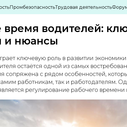
ПАСНОСТИ
ОХРАНА ТРУДА
ИНТЕРЕСНЫЕ СТА
ость
Промбезопасность
Трудовая деятельность
Фору
»
»
 время водителей: кл
ы и нюансы
грает ключевую роль в развитии экономики
ителя остаётся одной из самых востребова
ля сопряжена с рядом особенностей, кото
самим работникам, так и работодателям. Од
является регулирование рабочего времени 