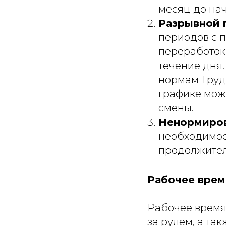
месяц до нач
Разрывной 
периодов с 
переработок
течение дня
нормам Труд
графике може
смены.
Ненормиров
необходимос
продолжител
Рабочее врем
Рабочее время
за рулём, а та