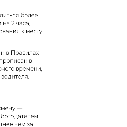
литься более
на 2 часа,
ования к месту
ан в Правилах
 прописан в
очего времени,
 водителя.
смену —
аботодателем
днее чем за