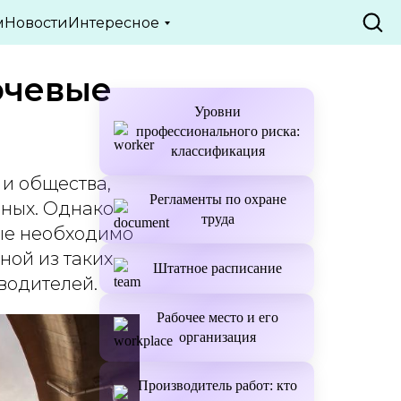
ТЬИ
м
Новости
Интересное
ючевые
Уровни
профессионального риска:
классификация
 и общества,
Регламенты по охране
нных. Однако
труда
рые необходимо
ной из таких
Штатное расписание
водителей.
Рабочее место и его
организация
Производитель работ: кто