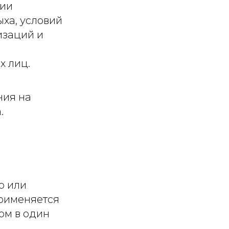
нии
ха, условий
изаций и
х лиц.
ния на
.
ю или
рименяется
ом в один