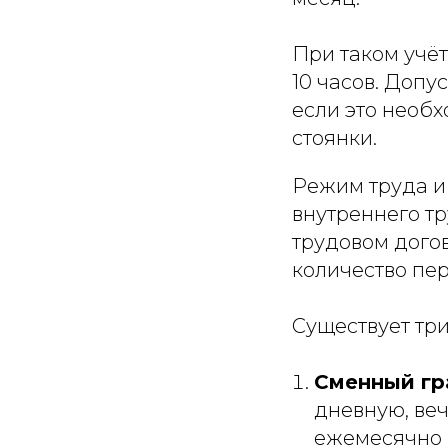
При таком учё
10 часов. Допу
если это необ
стоянки.
Режим труда и
внутреннего т
трудовом догов
количество пе
Существует три
Сменный гр
дневную, ве
ежемесячно 