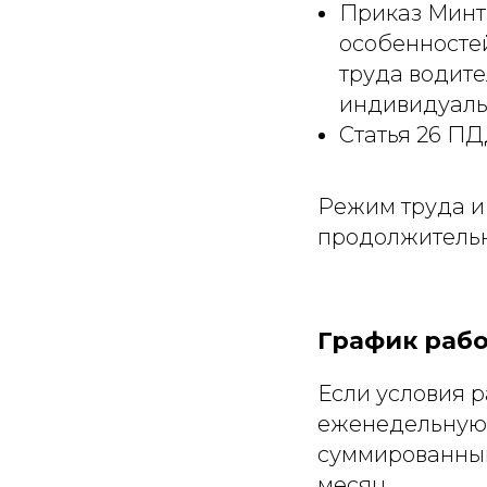
Приказ Минтр
особенносте
труда водит
индивидуаль
Статья 26 ПД
Режим труда и
продолжительн
График раб
Если условия 
еженедельную 
суммированный
месяц.