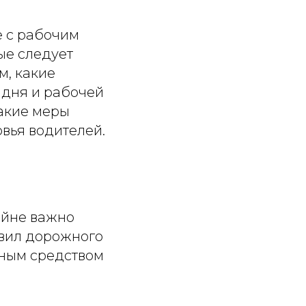
е с рабочим
ые следует
м, какие
 дня и рабочей
какие меры
вья водителей.
айне важно
авил дорожного
ным средством