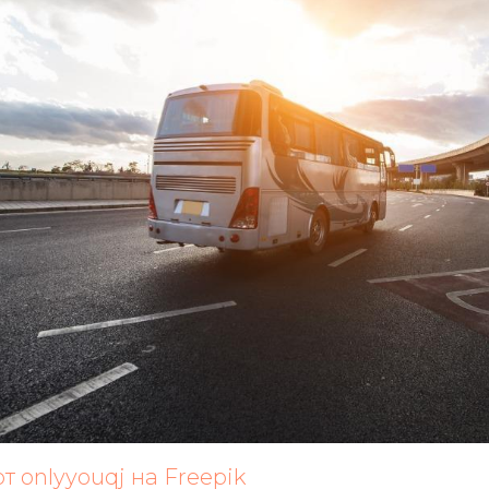
 onlyyouqj на Freepik