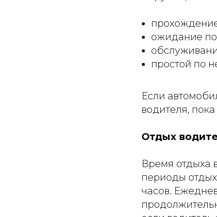
прохождение 
ожидание пог
обслуживани
простой по н
Если автомобил
водителя, пока
Отдых водит
Время отдыха 
периоды отдых
часов. Ежеднев
продолжительн