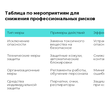
Таблица по мероприятиям для
снижения профессиональных рисков
Тип меры
Примеры действий
Эффект 
Исключение 
Замена токсичного 
Устраняе
опасности
вещества на 
опаснос
безопасное
Технические меры 
Защитные кожухи, 
Снижает 
защиты
автоматические 
контакт
блокировки
Организационные 
Регламенты работы, 
Минимиз
меры
обучение персонала
ошибки 
Средства 
Перчатки, очки, 
Защищае
индивидуальной 
респираторы
при кон
защиты