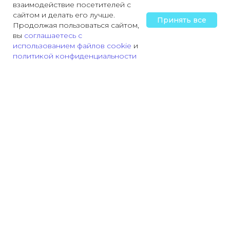
взаимодействие посетителей с
сайтом и делать его лучше.
Принять все
Продолжая пользоваться сайтом,
вы
соглашаетесь с
использованием файлов cookie
и
политикой конфиденциальности
Главная
Охрана труда
Пожарная безопасность
Трудовая деятельн
На сайте использованы изображения, разработанные
Freepik
.
А так же, от GigaChat с помощью Kandinsky и
Изображения от chatGPT
Использованные информационные материалы: