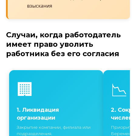
взыскания
Случаи, когда работодатель
имеет право уволить
работника без его согласия
🏢
📉
1. Ликвидация
2. Сокр
организации
численн
Закрытие компании, филиала или
Приоритет
подразделения.
Беременны