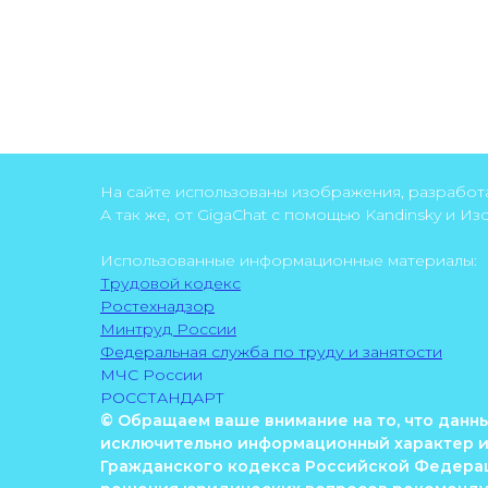
На сайте использованы изображения, разрабо
А так же, от GigaChat с помощью Kandinsky и И
Использованные информационные материалы:
Трудовой кодекс
Ростехнадзор
Минтруд России
Федеральная служба по труду и занятости
МЧС России
РОССТАНДАРТ
© Обращаем ваше внимание на то, что данный
исключительно информационный характер и 
Гражданского кодекса Российской Федерац