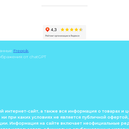
танные
Freepik
.
зображения от chatGPT
 интернет-сайт, а также вся информация о товарах и ц
ни при каких условиях не является публичной офертой
ии. Информация на сайте включает неофициальные ред