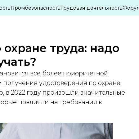
ПАСНОСТИ
ОХРАНА ТРУДА
ИНТЕРЕСНЫЕ СТА
ость
Промбезопасность
Трудовая деятельность
Фору
»
»
 охране труда: надо
учать?
тановится все более приоритетной
и получения удостоверения по охране
о, в 2022 году произошли значительные
торые повлияли на требования к