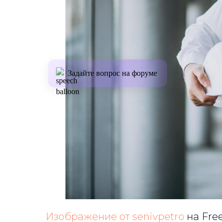
Задайте вопрос на форуме
Изображение от senivpetro
на Fre