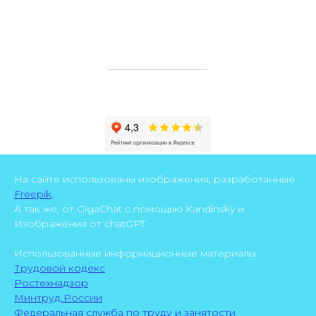
На сайте использованы изображения, разработанные
Freepik
.
А так же, от GigaChat с помощью Kandinsky и
Изображения от chatGPT
Использованные информационные материалы:
Трудовой кодекс
Ростехнадзор
Минтруд России
Федеральная служба по труду и занятости