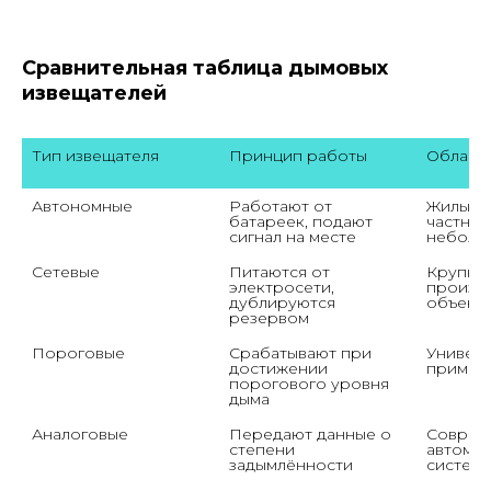
Сравнительная таблица дымовых
извещателей
Тип извещателя
Принцип работы
Област
Автономные
Работают от 
Жилые к
батареек, подают 
частные 
сигнал на месте
неболь
Сетевые
Питаются от 
Крупные
электросети, 
произво
дублируются 
объект
резервом
Пороговые
Срабатывают при 
Универс
достижении 
примен
порогового уровня 
дыма
Аналоговые
Передают данные о 
Соврем
степени 
автомат
задымлённости
систем