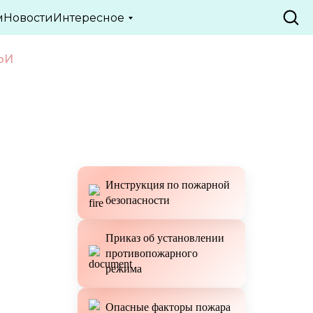
м
Новости
Интересное
ЬИ
Инструкция по пожарной
безопасности
Приказ об установлении
противопожарного
режима
Опасные факторы пожара