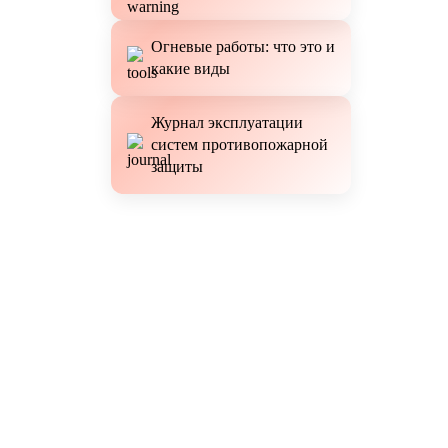
Огневые работы: что это и
какие виды
Журнал эксплуатации
систем противопожарной
защиты