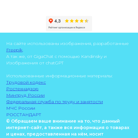
На сайте использованы изображения, разработанные
Freepik
.
А так же, от GigaChat с помощью Kandinsky и
Изображения от chatGPT
Использованные информационные материалы:
Трудовой кодекс
Ростехнадзор
Минтруд России
Федеральная служба по труду и занятости
МЧС России
РОССТАНДАРТ
© Обращаем ваше внимание на то, что данный
интернет-сайт, а также вся информация о товарах
и ценах, предоставленная на нём, носит