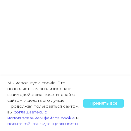
Мы используем cookie. Это
позволяет нам анализировать
взаимодействие посетителей с
сайтом и делать его лучше.
Принять все
Продолжая пользоваться сайтом,
вы
соглашаетесь с
использованием файлов cookie
и
политикой конфиденциальности
Главная
Охрана труда
Пожарная безопасность
Трудовая деятельн