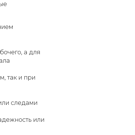
ые
нием
бочего, а для
ала
, так и при
и
или следами
адежность или