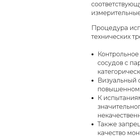
соответствующ
измерительные
Процедура исп
технических т
Контрольное 
сосудов с п
категоричес
Визуальный о
повышенном 
К испытания
значительно
некачественн
Также запре
качество мон