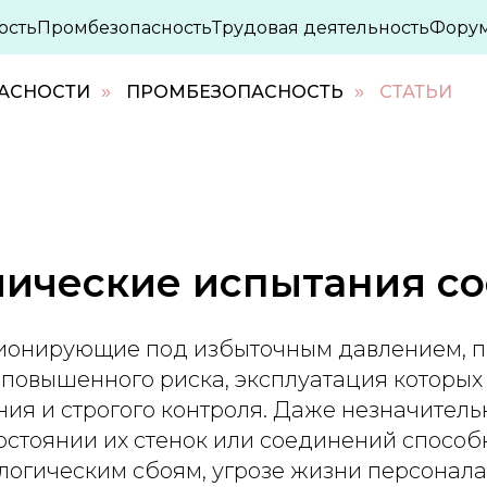
ость
Промбезопасность
Трудовая деятельность
Фору
ПАСНОСТИ
ПРОМБЕЗОПАСНОСТЬ
СТАТЬИ
»
»
лические испытания со
ионирующие под избыточным давлением, 
 повышенного риска, эксплуатация которых
ния и строгого контроля. Даже незначител
остоянии их стенок или соединений способ
логическим сбоям, угрозе жизни персонала