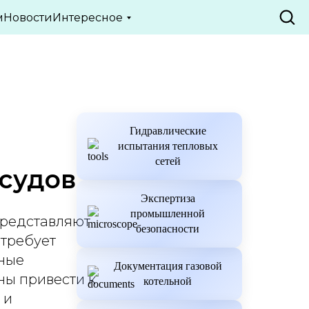
м
Новости
Интересное
Гидравлические
испытания тепловых
сетей
судов
Экспертиза
промышленной
представляют
безопасности
 требует
ьные
Документация газовой
ны привести к
котельной
 и