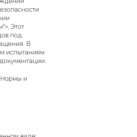
рждении
езопасности
нии
». Этот
дов под
ащения. В
им испытаниям
 документации.
 Нормы и
енном виде;