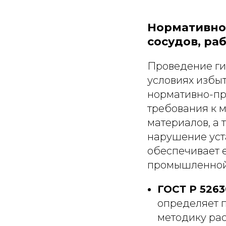
Нормативно
сосудов, р
Проведение ги
условиях избы
нормативно-пр
требования к 
материалов, а 
нарушение уст
обеспечивает 
промышленной
ГОСТ Р 5263
определяет 
методику ра