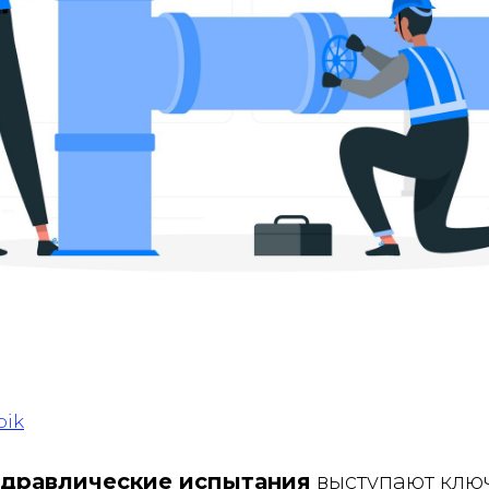
pik
идравлические испытания
выступают клю