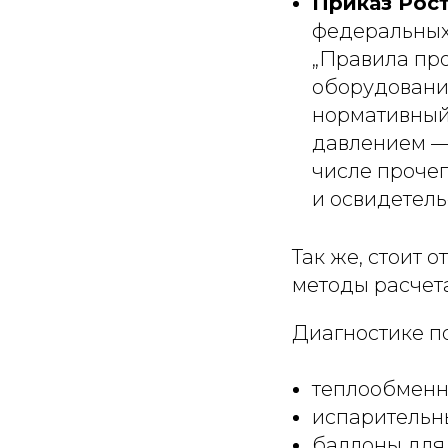
Приказ Рост
федеральных
„Правила пр
оборудовани
нормативный 
давлением — 
числе проче
и освидетель
Так же, стоит 
методы расчета
Диагностике п
теплообменн
испарительн
баллоны для