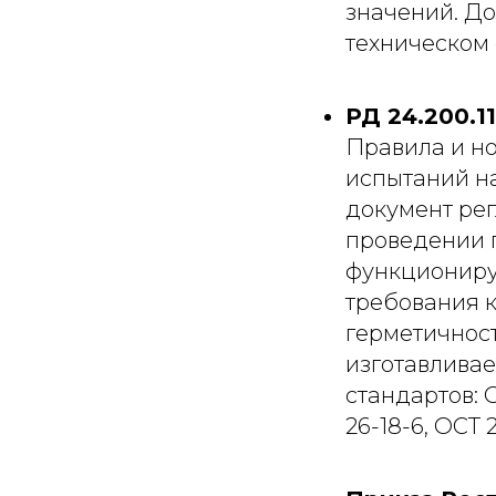
значений. До
техническом
РД 24.200.1
Правила и н
испытаний н
документ ре
проведении 
функциониру
требования к
герметичнос
изготавлива
стандартов: О
26-18-6, ОСТ 