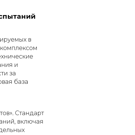
испытаний
тируемых в
я комплексом
ехнические
ания и
ти за
овая база
тов». Стандарт
аний, включая
едельных