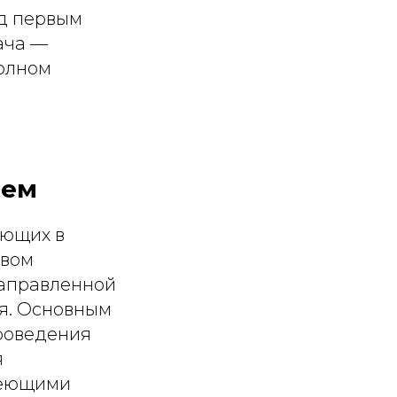
ед первым
дача —
полном
ием
ующих в
твом
направленной
я. Основным
роведения
я
меющими