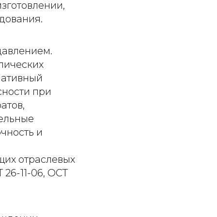
зготовлении,
дования.
давлением.
лических
мативный
сности при
атов,
ельные
чность и
щих отраслевых
 26-11-06, ОСТ