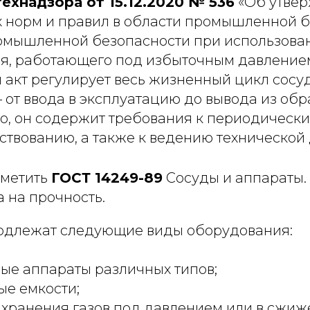
ехнадзора от 15.12.2020 № 536
«Об утве
 норм и правил в области промышленной б
омышленной безопасности при использова
я, работающего под избыточным давлением“
акт регулирует весь жизненный цикл сосу
от ввода в эксплуатацию до вывода из обр
го, он содержит требования к периодическ
ствованию, а также к ведению технической
отметить
ГОСТ 14249-89
Сосуды и аппараты.
 на прочность.
одлежат следующие виды оборудования:
ые аппараты различных типов;
ые емкости;
 хранения газов под давлением или в сжиж