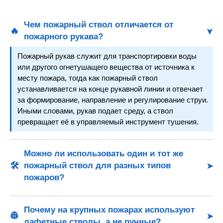
Чем пожарный ствол отличается от
🔥
пожарного рукава?
Пожарный рукав служит для транспортировки воды
или другого огнетушащего вещества от источника к
месту пожара, тогда как пожарный ствол
устанавливается на конце рукавной линии и отвечает
за формирование, направление и регулирование струи.
Иными словами, рукав подает среду, а ствол
превращает её в управляемый инструмент тушения.
Можно ли использовать один и тот же
🛠️
пожарный ствол для разных типов
пожаров?
Это зависит от конструкции ствола. Универсальные и
комбинированные модели допускают работу как с
Почему на крупных пожарах используют
водой, так и с пенными растворами, а также позволяют
👷
лафетные стволы, а не ручные?