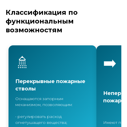
Классификация по
функциональным
возможностям
🚿
➡️
Перекрывные пожарные
стволы
Непере
Оснащаются запорным
пожарн
механизмом, позволяющим:
• регулировать расход
огнетушащего вещества;
Имеют про