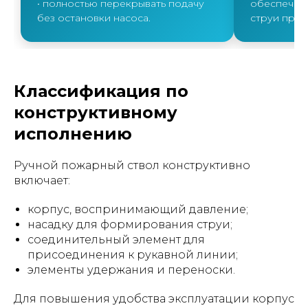
• полностью перекрывать подачу
обеспечив
без остановки насоса.
струи при 
Классификация по
конструктивному
исполнению
Ручной пожарный ствол конструктивно
включает:
корпус, воспринимающий давление;
насадку для формирования струи;
соединительный элемент для
присоединения к рукавной линии;
элементы удержания и переноски.
Для повышения удобства эксплуатации корпус