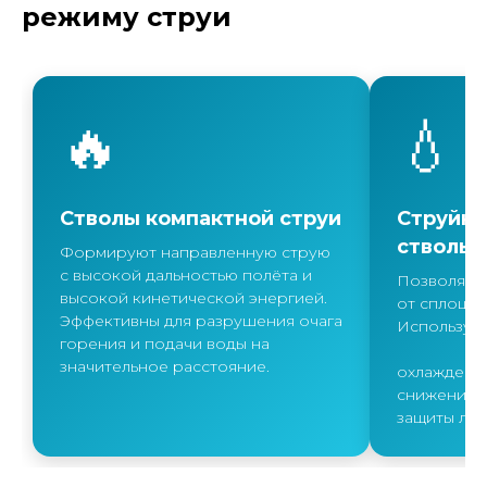
режиму струи
🔥
💧
Стволы компактной струи
Струйн
стволы
Формируют направленную струю
с высокой дальностью полёта и
Позволяют
высокой кинетической энергией.
от сплошн
Эффективны для разрушения очага
Используют
горения и подачи воды на
значительное расстояние.
охлаждения
снижения т
защиты лич