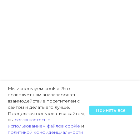
Мы используем cookie. Это
позволяет нам анализировать
взаимодействие посетителей с
сайтом и делать его лучше.
Принять все
Продолжая пользоваться сайтом,
вы
соглашаетесь с
использованием файлов cookie
и
политикой конфиденциальности
Главная
Охрана труда
Пожарная безопасность
Трудовая деятельн