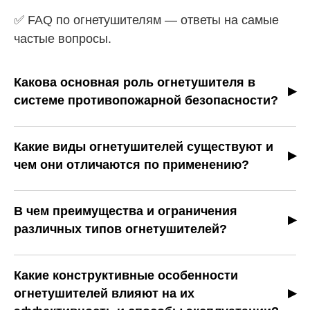
✅ FAQ по огнетушителям — ответы на самые
частые вопросы.
Какова основная роль огнетушителя в
системе противопожарной безопасности?
Огнетушитель предназначен для быстрой
локализации и ликвидации очагов возгорания до
Какие виды огнетушителей существуют и
прибытия профессиональных пожарных. Его
чем они отличаются по применению?
использование позволяет минимизировать ущерб,
Существуют переносные (до 20 кг) и передвижные
сохранить имущество и жизнь людей, создавая
(20–400 кг) огнетушители. По типу огнетушащего
условия, препятствующие распространению
В чем преимущества и ограничения
вещества выделяют водные, воздушно-пенные,
пламени.
различных типов огнетушителей?
воздушно-эмульсионные, порошковые,
Водные: безопасны для человека и природы,
углекислотные и хладоновые. Каждый тип
эффективны для твёрдых материалов; не подходят
предназначен для определённых классов пожаров и
Какие конструктивные особенности
для электрооборудования и горючих жидкостей.
условий эксплуатации.
огнетушителей влияют на их
Порошковые: универсальны для большинства