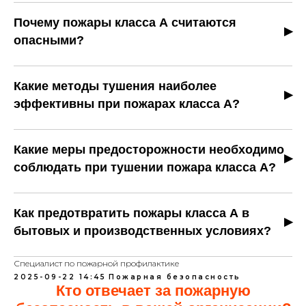
Почему пожары класса А считаются
опасными?
Основная опасность — возможность скрытого
тления, которое может возобновляться даже после
Какие методы тушения наиболее
кажущейся ликвидации огня. Также высокий риск
эффективны при пожарах класса А?
задымления и выделения токсичных продуктов
Для тушения используют воду, водяные спреи,
горения, что создаёт угрозу для людей и имущества.
пенообразующие составы и специальные
Какие меры предосторожности необходимо
порошковые огнетушители. Важно полностью
соблюдать при тушении пожара класса А?
охватить очаг, чтобы предотвратить повторное
Необходимо избегать прямого контакта с пламенем
возгорание и тление.
и сильного задымления, использовать средства
Как предотвратить пожары класса А в
индивидуальной защиты, следить за тем, чтобы вода
бытовых и производственных условиях?
или пена не вызывали распространение огня на
Основные меры профилактики: правильное
соседние участки.
Специалист по пожарной профилактике
хранение горючих материалов, контроль за
2025-09-22 14:45
Пожарная безопасность
электроприборами и нагревательными
Кто отвечает за пожарную
устройствами, регулярная уборка и удаление