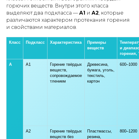
горючих веществ. Внутри этого класса
выделяют два подкласса —
А1
и
А2
, которые
различаются характером протекания горения
и свойствами материалов.
Класс
Подкласс
Характеристика
Примеры
Темпера
веществ
и диапаз
горения, 
A
A1
Горение твёрдых
Древесина,
600–1000
веществ,
бумага, уголь,
сопровождаемое
текстиль,
тлением
картон
A2
Горение твёрдых
Пластмассы,
800–1200
веществ без
резина,