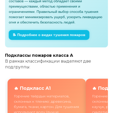
составов — каждый метод обладает своими
преимуществами, областью применения и
ограничениями. Правильный выбор способа тушения
помогает минимизировать ущерб, ускорить ликвидацию
огня и обеспечить безопасность людей.
📝 Подробнее о видах тушения пожаров
Подклассы пожаров класса А
В рамках классификации выделяют две
подгруппы:
🔥 Подкласс А1
🔥 Подк
Горение твёрдых материалов,
Горение тв
склонных к тлению: древесина,
склонных к
бумага, ткани, картон. Для тушения
каучук, ре
используют воду (лучше
синтетичес