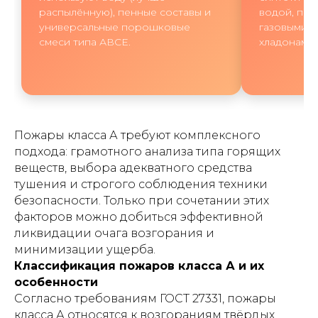
распылённую), пенные составы и
водой, пен
универсальные порошковые
газовыми а
смеси типа АВСЕ.
хладонами)
Пожары класса А требуют комплексного
подхода: грамотного анализа типа горящих
веществ, выбора адекватного средства
тушения и строгого соблюдения техники
безопасности. Только при сочетании этих
факторов можно добиться эффективной
ликвидации очага возгорания и
минимизации ущерба.
Классификация пожаров класса А и их
особенности
Согласно требованиям ГОСТ 27331, пожары
класса А относятся к возгораниям твёрдых