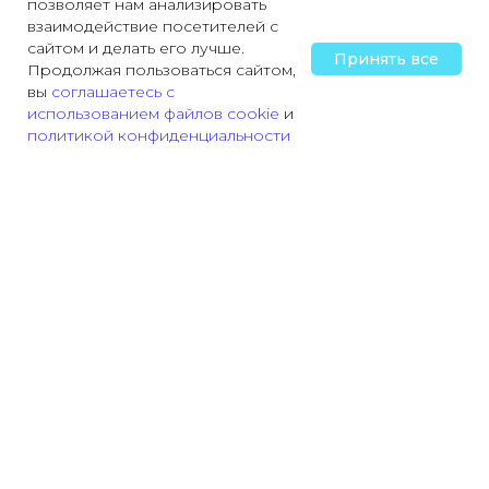
позволяет нам анализировать
взаимодействие посетителей с
сайтом и делать его лучше.
Принять все
Продолжая пользоваться сайтом,
вы
соглашаетесь с
использованием файлов cookie
и
политикой конфиденциальности
Главная
Охрана труда
Пожарная безопасность
Трудовая деятельн
На сайте использованы изображения, разработанные
Freepik
.
А так же, от GigaChat с помощью Kandinsky и
Изображения от chatGPT
Использованные информационные материалы: