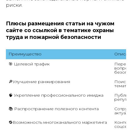
риски.
Плюсы размещения статьи на чужом
сайте со ссылкой в тематике охраны
труда и пожарной безопасности
Преимущество
Описан
🎯 Целевой трафик
Переход
вопроса
безопас
🔎Улучшение ранжирования
Поисков
тематич
🧠 Укрепление профессионального имиджа
Публика
репутац
📚 Распространение полезного контента
Сотрудн
актуаль
🔁Возможность многоканального маркетинга
Контент
соцсетя